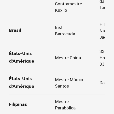
da Cun
Contramestre
Taumat
Kuxilo
E. E. M
Inst.
Brasil
Nascim
Barracuda
Jacinti
3300 N
États-Unis
Mestre China
Hollyw
d'Amérique
33021,
États-Unis
Mestre Márcio
Dalas, 
Santos
d'Amérique
Mestre
Filipinas
Parabólica