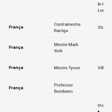
le-Rom
Longlav
Contramestre
Strasb
França
Barriga
Mestre Mark
França
York
Mestre Tyson
Villene
França
Professor
França
Bombeiro
Institui
BEI