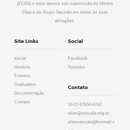
(ECGS) e seus alunos sob supervisão do Mestre
Elias e do Grupo Senzala em todas as suas
afiliações.
Site Links
Social
Inicial
Facebook
História
Youtube
Eventos
Graduados
Contato
Documentação
Contato
55-21-97656-6762
elias@senzala.org.br
eliassenzala@hotmail.c