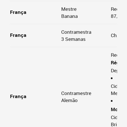
Mestre
Regiõe
França
Banana
87/66/
Contramestra
Châtea
França
3 Semanas
Região 
Région 
Depart
Mose
Cidades
Contramestre
Metz, T
França
Alemão
Meu
Moselle
Cidades
Briey, 