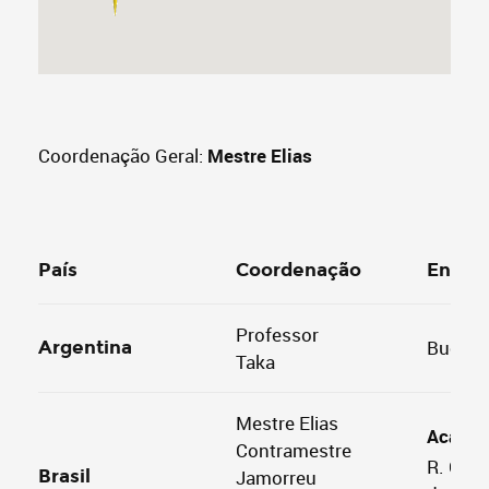
Coordenação Geral:
Mestre Elias
País
Coordenação
Ender
Professor
Buenos
Argentina
Taka
Mestre Elias
Academ
Contramestre
R. Cel.
Brasil
Jamorreu