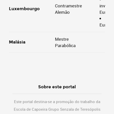
Contramestre
invest
Luxembourgo
Alemão
Europe
Cour
Europé
Mestre
Malásia
Parabólica
Sobre este portal
Este portal destina-se a promoção do trabalho da
Escola de Capoeira Grupo Senzala de Teresópolis