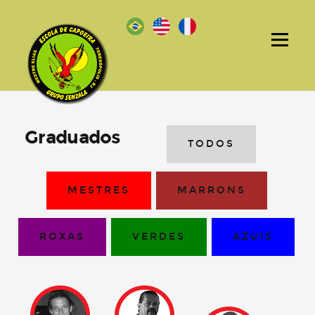
Graduados
TODOS
MESTRES
MARRONS
ROXAS
VERDES
AZUIS